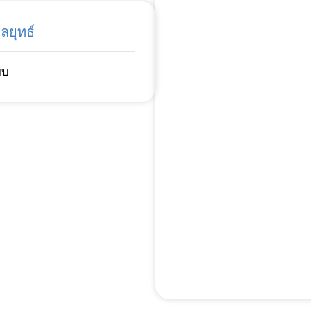
ลยุทธ์
บบ