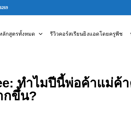
06269
หลักสูตรทั้งหมด
รีวิวคอร์สเรียนยิงแอดโดยครูพีช
: ทำไมปีนี้พ่อค้าแม่ค
กขึ้น?